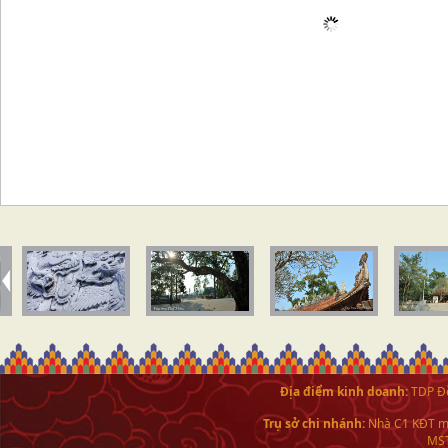
Địa điểm kinh doanh:
TDP Đề
Trụ sở chi nhánh:
Nhà C1 KĐT mớ
MST