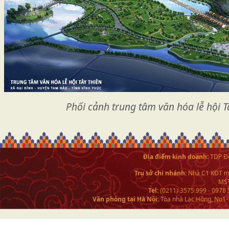
Phối cảnh trung tâm văn hóa lễ hội T
Địa điểm kinh doanh:
TDP Đề
Trụ sở chi nhánh:
Nhà C1 KĐT mớ
MST
Tel:
(0211) 3575 999 - 0978
Văn phòng tại Hà Nội:
Tòa nhà Lạc Hồng, No1-