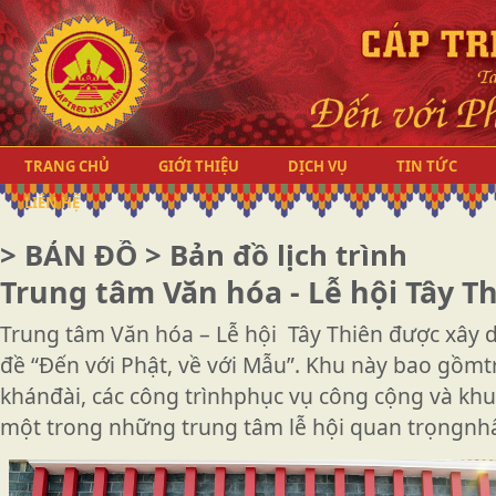
TRANG CHỦ
GIỚI THIỆU
DỊCH VỤ
TIN TỨC
LIÊN HỆ
>
BẢN ĐỒ
> Bản đồ lịch trình
Trung tâm Văn hóa - Lễ hội Tây T
Trung tâm Văn hóa – Lễ hội Tây Thiên được xây
đề “Đến với Phật, về với Mẫu”. Khu này bao gồmtrục
khánđài, các công trìnhphục vụ công cộng và khu t
một trong những trung tâm lễ hội quan trọngnhấ