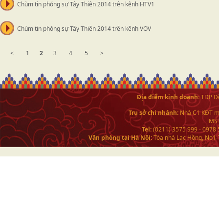
Chùm tin phóng sự Tây Thiên 2014 trên kênh HTV1
Chùm tin phóng sự Tây Thiên 2014 trên kênh VOV
<
1
2
3
4
5
>
Địa điểm kinh doanh:
TDP Đề
Trụ sở chi nhánh:
Nhà C1 KĐT mớ
MST
Tel:
(0211) 3575 999 - 0978
Văn phòng tại Hà Nội:
Tòa nhà Lạc Hồng, No1-