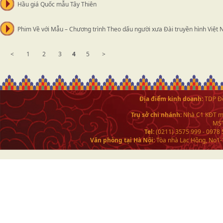
Hầu giá Quốc mẫu Tây Thiên
Phim Về với Mẫu – Chương trình Theo dấu người xưa Đài truyền hình Việt
<
1
2
3
4
5
>
Địa điểm kinh doanh:
TDP Đề
Trụ sở chi nhánh:
Nhà C1 KĐT mớ
MST
Tel:
(0211) 3575 999 - 0978
Văn phòng tại Hà Nội:
Tòa nhà Lạc Hồng, No1-